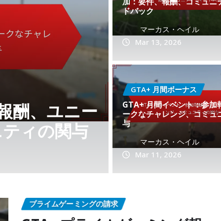
加：要件、報酬、コミュニ
ドバック
マーカス・ヘイル
Mar 13, 2026
GTA+ 月間ボーナス
アクティビテ
GTA+ メ
GTA+ 月間ボーナス
GTA+ 月間イベント：参
コミュニティと
典、アップ
ークなチャレンジ、コミュ
与
ンツ
マーカス・ヘイル
マーカス・ヘイル
Mar 11, 2026
プライムゲーミングの請求