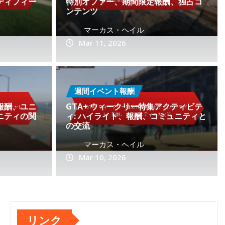
ティフィー
特別オファー、期間限定報酬、独占コ
ンテンツ
マーカス・ヘイル
Mar 11, 2026
ンバー報酬：階層化された特
週間イベント報酬
加報酬、ユニ
GTA+ ウィークリー特集アクティビテ
グレードパス、限定コンテ
ニティの関
ィ: ハイライト、報酬、コミュニティと
の交流
マーカス・ヘイル
Mar 10, 2026
0
Mar 10, 2026
リンク