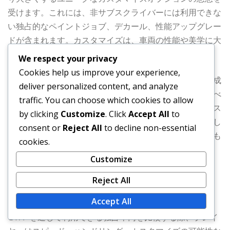
受けます。これには、非サブスクライバーには利用できな
い独占的なペイントジョブ、デカール、性能アップグレー
ドが含まれます。カスタマイズは、車両の性能や美学に大
きな影響を与えることができます。
We respect your privacy
Cookies help us improve your experience,
プレイヤーは、ゲームプレイスタイルに合った車両を作成
deliver personalized content, and analyze
するために、利用可能なすべてのオプションを探求するべ
traffic. You can choose which cookies to allow
きです。たとえば、レースに焦点を当てたプレイヤーはス
by clicking
Customize
. Click
Accept All
to
ピードの向上を優先するかもしれませんが、戦闘に従事し
consent or
Reject All
to decline non-essential
ているプレイヤーは装甲のアップグレードを選択するかも
cookies.
しれません。
Customize
車両の比較
Reject All
Accept All
GTA+を通じて利用できる独占車両を比較する際、プレイ