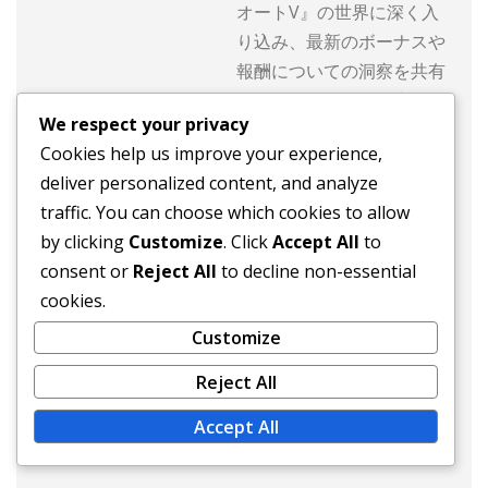
オートV』の世界に深く入
り込み、最新のボーナスや
報酬についての洞察を共有
しています。ゲーム内の隠
We respect your privacy
れた宝石を見つける才能を
Cookies help us improve your experience,
持つ彼は、プレイヤーが体
deliver personalized content, and analyze
験を最大限に活用し、常に
traffic. You can choose which cookies to allow
先を行く手助けをしていま
by clicking
Customize
. Click
Accept All
to
す。ゲームをしていないと
consent or
Reject All
to decline non-essential
きは、マーカスはバーチャ
cookies.
ルな冒険を通じてロスサン
トスの活気ある街を探索す
Customize
るのを楽しんでいます。
Reject All
Accept All