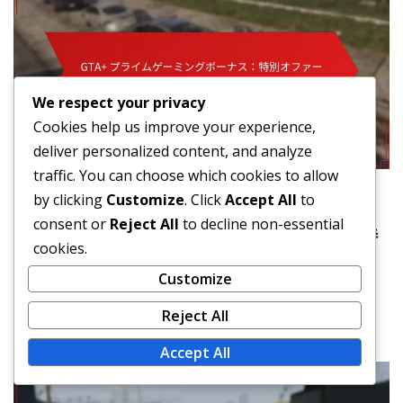
We respect your privacy
Cookies help us improve your experience,
deliver personalized content, and analyze
traffic. You can choose which cookies to allow
by clicking
Customize
. Click
Accept All
to
プライムゲーミングの請求
consent or
Reject All
to decline non-essential
GTA+ プライムゲーミングボーナス：特
cookies.
別オファー、期間限定報酬、独占コンテ
Customize
ンツ
Reject All
マーカス・ヘイル
Mar 11, 2026
Accept All